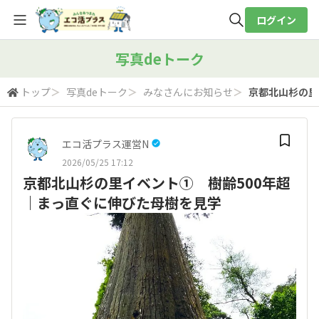
ログイン
全体検索
写真deトーク
トップ
＞
写真deトーク
＞
みなさんにお知らせ
＞
京都北山杉の里
検索
エコ活プラス運営N
2026/05/25 17:12
京都北山杉の里イベント① 樹齢500年超
｜まっ直ぐに伸びた母樹を見学