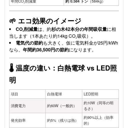
年間CO₂削減量
約 0.584 トン
（584kg）
🌱 エコ効果のイメージ
CO₂削減量
は、約
杉の木42本分の年間吸収量
に相
当します（1本あたり約14kg CO₂吸収）。
電気代の節約
も大きく、仮に電気料金が25円/kWh
なら、
年間約36,500円の節約
になります。
🌡️ 温度の違い：白熱電球 vs LED照
明
項目
白熱電球
LED照明
約10W（同等の明
消費電力
約60W（一般的）
るさ）
約90%以上（効率
発光効率
約5%（残りは熱）
的）