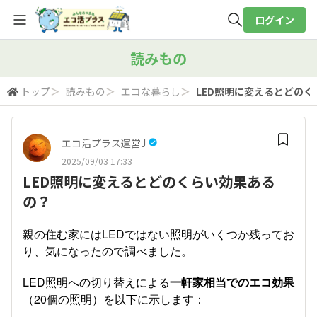
ログイン
全体検索
読みもの
トップ
＞
読みもの
＞
エコな暮らし
＞
LED照明に変えるとどの
検索
エコ活プラス運営J
2025/09/03 17:33
LED照明に変えるとどのくらい効果ある
の？
親の住む家にはLEDではない照明がいくつか残ってお
り、気になったので調べました。
LED照明への切り替えによる
一軒家相当でのエコ効果
（20個の照明）を以下に示します：