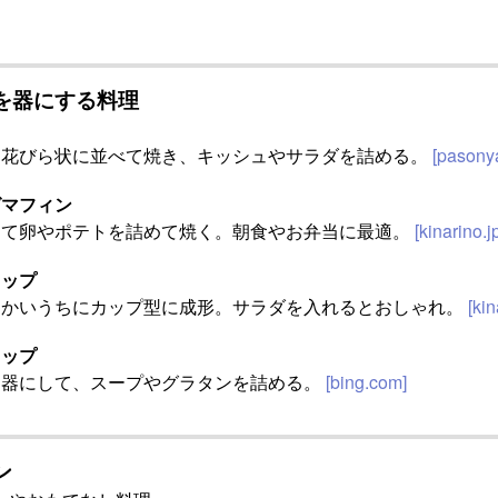
を器にする料理
を花びら状に並べて焼き、キッシュやサラダを詰める。
[pasony
グマフィン
して卵やポテトを詰めて焼く。朝食やお弁当に最適。
[kinarino.j
カップ
らかいうちにカップ型に成形。サラダを入れるとおしゃれ。
[kin
カップ
を器にして、スープやグラタンを詰める。
[bing.com]
ン