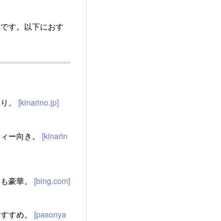
気です。以下におす
たり。
[kinarino.jp]
ティー向き。
[kinarin
目も豪華。
[bing.com]
おすすめ。
[pasonya