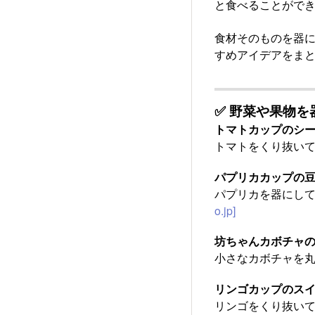
と食べることがで
食材そのものを器
すめアイデアをま
✅
野菜や果物を
トマトカップのシ
トマトをくり抜い
パプリカカップの
パプリカを器にし
o.jp]
坊ちゃんカボチャ
小さなカボチャを
リンゴカップのス
リンゴをくり抜い