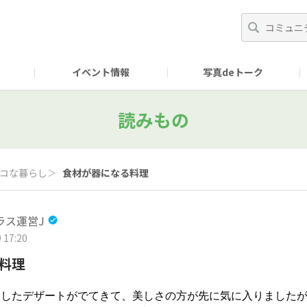
イベント情報
写真deトーク
読みもの
コな暮らし
＞
食材が器になる料理
ラス運営J
 17:20
料理
にしたデザートがでてきて、美しさの方が先に気に入りました