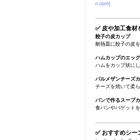
n.com]
✅
皮や加工食材
餃子の皮カップ
耐熱皿に餃子の皮
ハムカップのエッ
ハムをカップ状に
パルメザンチーズ
チーズを焼いて柔
パンで作るスープ
食パンやバゲット
✅
おすすめシー